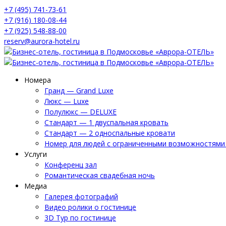
+7 (495) 741-73-61
+7 (916) 180-08-44
+7 (925) 548-88-00
reserv@aurora-hotel.ru
Номера
Гранд — Grand Luxe
Люкс — Luxe
Полулюкс — DELUXE
Стандарт — 1 двуспальная кровать
Стандарт — 2 односпальные кровати
Номер для людей с ограниченными возможностями 
Услуги
Конференц зал
Романтическая свадебная ночь
Медиа
Галерея фотографий
Видео ролики о гостинице
3D Тур по гостинице