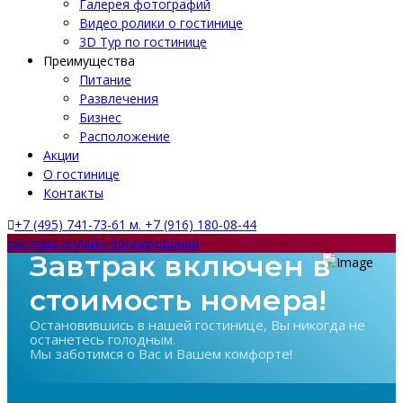
Галерея фотографий
Видео ролики о гостинице
3D Тур по гостинице
Преимущества
Питание
Развлечения
Бизнес
Расположение
Акции
О гостинице
Контакты
+7 (495) 741-73-61 м. +7 (916) 180-08-44
система онлайн-бронирования
Завтрак включен в
стоимость номера!
Остановившись в нашей гостинице, Вы никогда не
останетесь голодным.
Мы заботимся о Вас и Вашем комфорте!